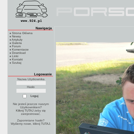
Nawigacja
Strona Główna
Newsy
Artykuły
Galeria
Forum
Komentarze
Download
Linki
Kontakt
Szukaj
Logowanie
Nazwa Użytkownika
Hasło
Nie jesteś jeszcze naszym
Użytkownikiem?
Kilknij TUTAJ
żeby się
zarejestrować.
Zapomniane hasło?
Wyślemy nowe, kliknij
TUTAJ
.