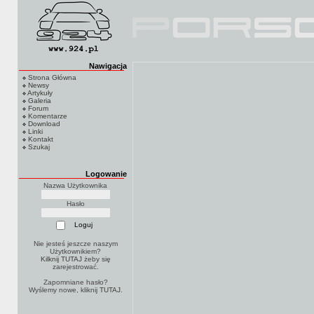
Nawigacja
Strona Główna
Newsy
Artykuły
Galeria
Forum
Komentarze
Download
Linki
Kontakt
Szukaj
Logowanie
Nazwa Użytkownika
Hasło
Nie jesteś jeszcze naszym
Użytkownikiem?
Kilknij TUTAJ
żeby się
zarejestrować.
Zapomniane hasło?
Wyślemy nowe, kliknij
TUTAJ
.