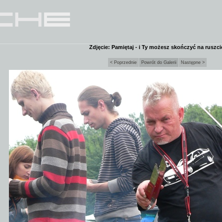
Zdjęcie: Pamiętaj - i Ty możesz skończyć na ruszci
< Poprzednie
Powrót do Galerii
Następne >