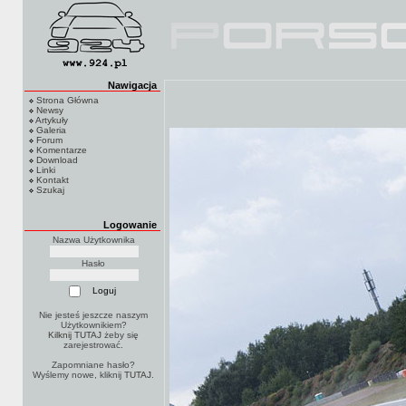
Nawigacja
Strona Główna
Newsy
Artykuły
Galeria
Forum
Komentarze
Download
Linki
Kontakt
Szukaj
Logowanie
Nazwa Użytkownika
Hasło
Nie jesteś jeszcze naszym
Użytkownikiem?
Kilknij TUTAJ
żeby się
zarejestrować.
Zapomniane hasło?
Wyślemy nowe, kliknij
TUTAJ
.