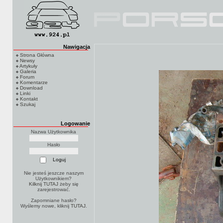
Nawigacja
Strona Główna
Newsy
Artykuły
Galeria
Forum
Komentarze
Download
Linki
Kontakt
Szukaj
Logowanie
Nazwa Użytkownika
Hasło
Nie jesteś jeszcze naszym
Użytkownikiem?
Kilknij TUTAJ
żeby się
zarejestrować.
Zapomniane hasło?
Wyślemy nowe, kliknij
TUTAJ
.