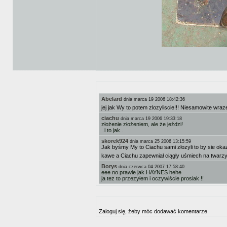
Abelard
dnia marca 19 2006 18:42:36
jej jak Wy to potem zlozyliscie!!! Niesamowite wraz
ciachu
dnia marca 19 2006 19:33:18
złożenie złożeniem, ale że jeździ!
..i to jak..
skorek924
dnia marca 25 2006 13:15:59
Jak byśmy My to Ciachu sami złozyli to by sie oka
kawe a Ciachu zapewniał ciągły uśmiech na twarzy.
Borys
dnia czerwca 04 2007 17:58:40
eee no prawie jak HAYNES hehe
ja tez to przezyłem i oczywiście prosiak !!
Zaloguj się, żeby móc dodawać komentarze.