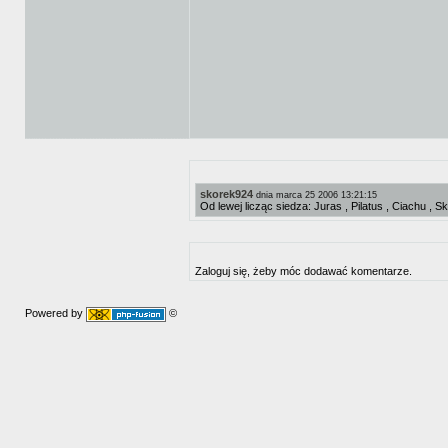
skorek924
dnia marca 25 2006 13:21:15
Od lewej licząc siedza: Juras , Pilatus , Ciachu , S
Zaloguj się, żeby móc dodawać komentarze.
Powered by
©