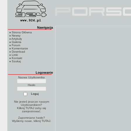
Nawigacja
Strona Główna
Newsy
Artykuły
Galeria
Forum
Komentarze
Download
Linki
Kontakt
Szukaj
Logowanie
Nazwa Użytkownika
Hasło
Nie jesteś jeszcze naszym
Użytkownikiem?
Kilknij TUTAJ
żeby się
zarejestrować.
Zapomniane hasło?
Wyślemy nowe, kliknij
TUTAJ
.