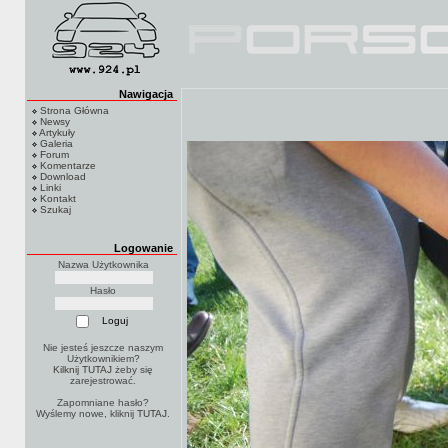
Nawigacja
Strona Główna
Newsy
Artykuły
Galeria
Forum
Komentarze
Download
Linki
Kontakt
Szukaj
Logowanie
Nazwa Użytkownika
Hasło
Nie jesteś jeszcze naszym
Użytkownikiem?
Kilknij TUTAJ
żeby się
zarejestrować.
Zapomniane hasło?
Wyślemy nowe, kliknij
TUTAJ
.