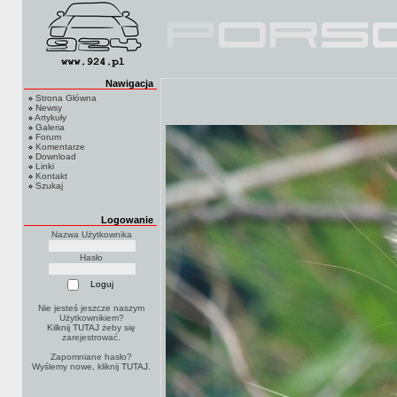
Nawigacja
Strona Główna
Newsy
Artykuły
Galeria
Forum
Komentarze
Download
Linki
Kontakt
Szukaj
Logowanie
Nazwa Użytkownika
Hasło
Nie jesteś jeszcze naszym
Użytkownikiem?
Kilknij TUTAJ
żeby się
zarejestrować.
Zapomniane hasło?
Wyślemy nowe, kliknij
TUTAJ
.