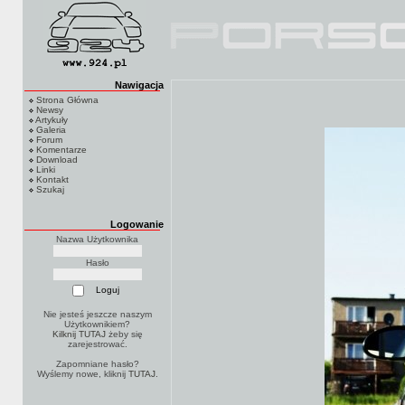
Nawigacja
Strona Główna
Newsy
Artykuły
Galeria
Forum
Komentarze
Download
Linki
Kontakt
Szukaj
Logowanie
Nazwa Użytkownika
Hasło
Nie jesteś jeszcze naszym
Użytkownikiem?
Kilknij TUTAJ
żeby się
zarejestrować.
Zapomniane hasło?
Wyślemy nowe, kliknij
TUTAJ
.