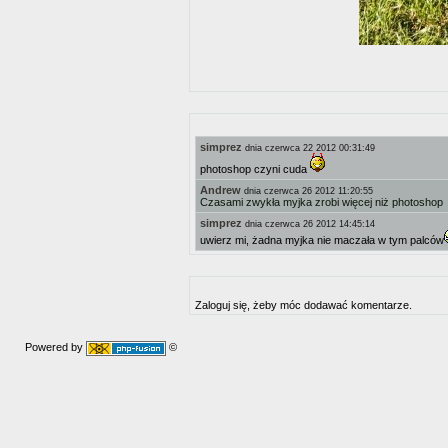
simprez
dnia czerwca 22 2012 00:31:49
photoshop czyni cuda
Andrew
dnia czerwca 26 2012 11:20:55
Czasami zwykła myjka zrobi więcej niż photoshop
simprez
dnia czerwca 26 2012 14:45:14
uwierz mi, żadna myjka nie maczała w tym palców
Zaloguj się, żeby móc dodawać komentarze.
Powered by
©