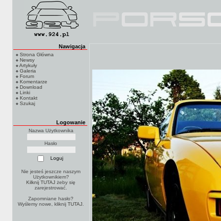
Nawigacja
Strona Główna
Newsy
Artykuły
Galeria
Forum
Komentarze
Download
Linki
Kontakt
Szukaj
Logowanie
Nazwa Użytkownika
Hasło
Nie jesteś jeszcze naszym
Użytkownikiem?
Kilknij TUTAJ
żeby się
zarejestrować.
Zapomniane hasło?
Wyślemy nowe, kliknij
TUTAJ
.