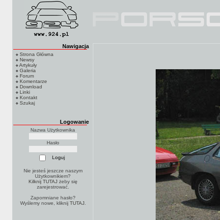
Nawigacja
Strona Główna
Newsy
Artykuły
Galeria
Forum
Komentarze
Download
Linki
Kontakt
Szukaj
Logowanie
Nazwa Użytkownika
Hasło
Nie jesteś jeszcze naszym
Użytkownikiem?
Kilknij TUTAJ
żeby się
zarejestrować.
Zapomniane hasło?
Wyślemy nowe, kliknij
TUTAJ
.