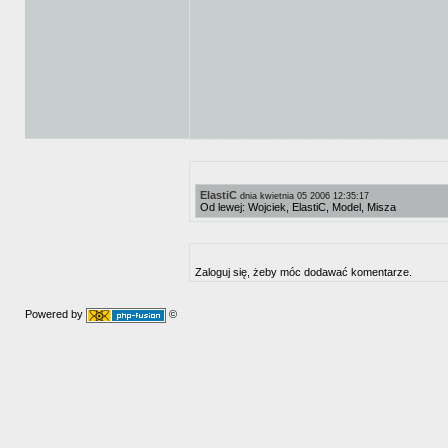
ElastiC
dnia kwietnia 05 2006 12:35:17
Od lewej: Wojciek, ElastiC, Model, Misza
Zaloguj się, żeby móc dodawać komentarze.
Powered by
©