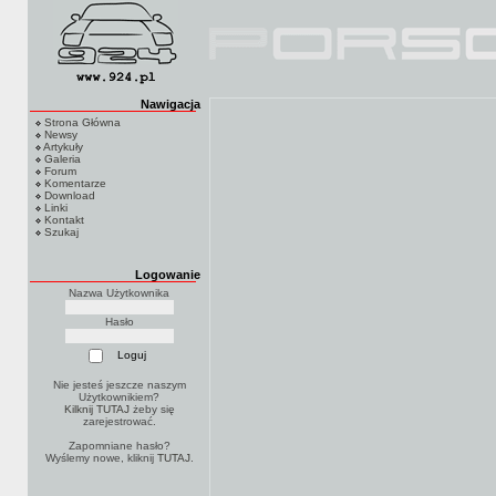
Nawigacja
Strona Główna
Newsy
Artykuły
Galeria
Forum
Komentarze
Download
Linki
Kontakt
Szukaj
Logowanie
Nazwa Użytkownika
Hasło
Nie jesteś jeszcze naszym
Użytkownikiem?
Kilknij TUTAJ
żeby się
zarejestrować.
Zapomniane hasło?
Wyślemy nowe, kliknij
TUTAJ
.