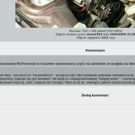
Rozmiar: 533 x 399 pikseli (102.66Kb)
Zdjęcie dodane przez
skorek924
dnia
24/04/2006 23:1
Zdjęcie oglądano
2211
razy
Komentarze
mocowanie McPersonów to rozumiem wykonywana część na zamówinie ze względu na obniże
et dwa - jest jeszcze "na powietrzu" - przyjrzyj się) zdecydowanie poprawia samopoczuci
skiej który zajmuje się tym tematem. Ne będę tu rozpętywał kolejnej "świętej wojny" - moż
ealizowane inaczej, choć związek też istnieje). Mam je od ok. miesiąca i jakieś spostrzeżenia j
Dodaj komentarz