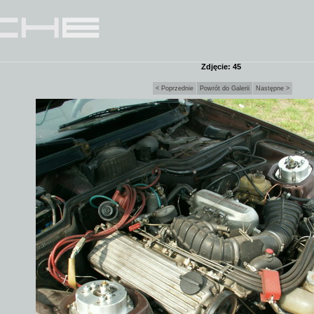
Zdjęcie: 45
< Poprzednie
Powrót do Galerii
Następne >