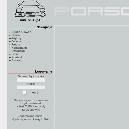
Nawigacja
Strona Główna
Newsy
Artykuły
Galeria
Forum
Komentarze
Download
Linki
Kontakt
Szukaj
Logowanie
Nazwa Użytkownika
Hasło
Nie jesteś jeszcze naszym
Użytkownikiem?
Kilknij TUTAJ
żeby się
zarejestrować.
Zapomniane hasło?
Wyślemy nowe, kliknij
TUTAJ
.