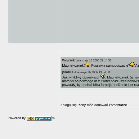
Wojciek
dnia maja 15 2006 22:14:56
Magnetyzerek?
Poprawia samopoczucie?
A 
pilatus
dnia maja 16 2006 13:54:00
Jaki wnikliwy obserwator
. Magnetyzerek (a naw
materiał od pewnego dr z Politechniki Częstochow
powstały, by spełnić kilka funkcji (obniżenie jest r
Zaloguj się, żeby móc dodawać komentarze.
Powered by
©