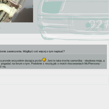
8
.
nie zawieszenia. Mógłbyś coś więcej o tym napisać?
e, a przede wszystkim dociąża przód
. Jest to taka trochę samoróba - obudowa moja, a
emy pogadać na forum o tym. Podobnie z resztą jak o moich mocowaniach McPhersona -
uż są.