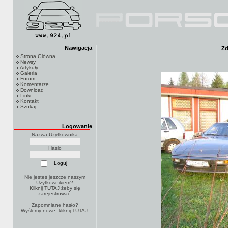
Nawigacja
Zd
Strona Główna
Newsy
Artykuły
Galeria
Forum
Komentarze
Download
Linki
Kontakt
Szukaj
Logowanie
Nazwa Użytkownika
Hasło
Nie jesteś jeszcze naszym
Użytkownikiem?
Kilknij TUTAJ
żeby się
zarejestrować.
Zapomniane hasło?
Wyślemy nowe, kliknij
TUTAJ
.