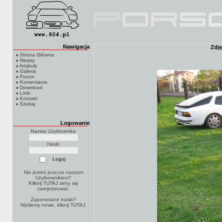
Nawigacja
Zdję
Strona Główna
Newsy
Artykuły
Galeria
Forum
Komentarze
Download
Linki
Kontakt
Szukaj
Logowanie
Nazwa Użytkownika
Hasło
Nie jesteś jeszcze naszym
Użytkownikiem?
Kilknij TUTAJ
żeby się
zarejestrować.
Zapomniane hasło?
Wyślemy nowe, kliknij
TUTAJ
.