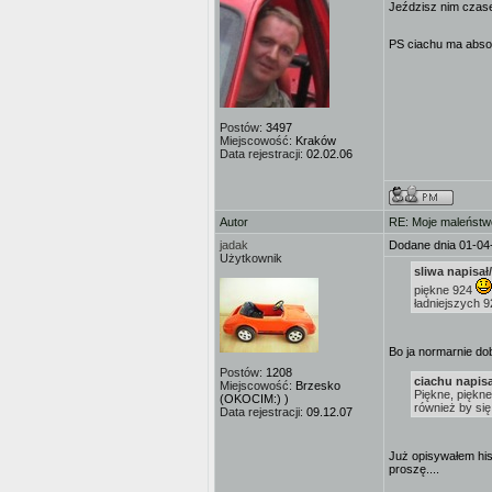
Jeździsz nim czas
PS ciachu ma abso
Postów:
3497
Miejscowość:
Kraków
Data rejestracji:
02.02.06
Autor
RE: Moje maleństw
jadak
Dodane dnia 01-04
Użytkownik
sliwa napisał/
piękne 924
ładniejszych 9
Bo ja normarnie do
Postów:
1208
ciachu napisa
Miejscowość:
Brzesko
Piękne, piękne 
(OKOCIM:) )
również by się
Data rejestracji:
09.12.07
Już opisywałem hist
proszę....