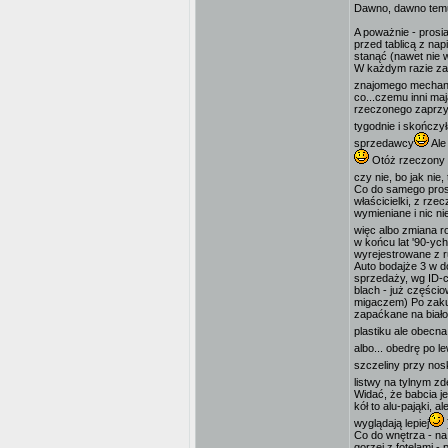
Dawno, dawno temu.
A poważnie - prosi
przed tablicą z nap
stanąć (nawet nie w
W każdym razie za 
znajomego mechanik
co...czemu inni ma
rzeczonego zaprzy
tygodnie i skończyła
sprzedawcy
Ale
Otóż rzeczony z
czy nie, bo jak nie,
Co do samego prosi
właścicielki, z rz
wymieniane i nic n
więc albo zmiana r
w końcu lat '90-yc
wyrejestrowane z r
Auto bodajże 3 w do
sprzedaży, wg ID-c
blach - już części
migaczem) Po zakup
zapaćkane na biało
plastiku ale obecna
albo... obedrę po le
szczeliny przy nos
listwy na tylnym zd
Widać, że babcia je
kół to alu-pająki, 
wyglądają lepiej
Co do wnętrza - na 
gorzej z fotelami 