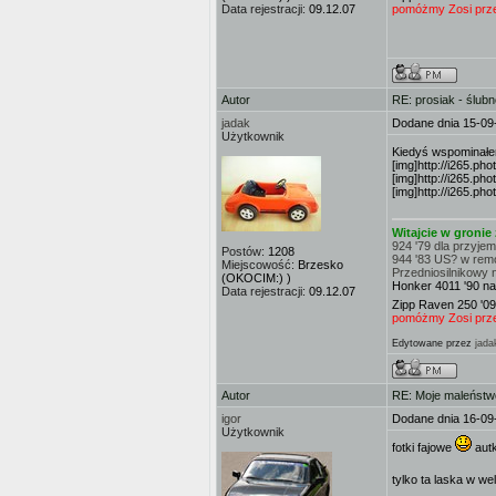
Data rejestracji:
09.12.07
pomóżmy Zosi przej
Autor
RE: prosiak - ślub
jadak
Dodane dnia 15-09
Użytkownik
Kiedyś wspominał
[img]http://i265.ph
[img]http://i265.ph
[img]http://i265.ph
Witajcie w groni
924 '79 dla przyje
Postów:
1208
944 '83 US? w rem
Miejscowość:
Brzesko
Przedniosilnikowy 
(OKOCIM:) )
Honker 4011 '90 na
Data rejestracji:
09.12.07
Zipp Raven 250 '09
pomóżmy Zosi przej
Edytowane przez
jada
Autor
RE: Moje maleństw
igor
Dodane dnia 16-09
Użytkownik
fotki fajowe
autk
tylko ta laska w we