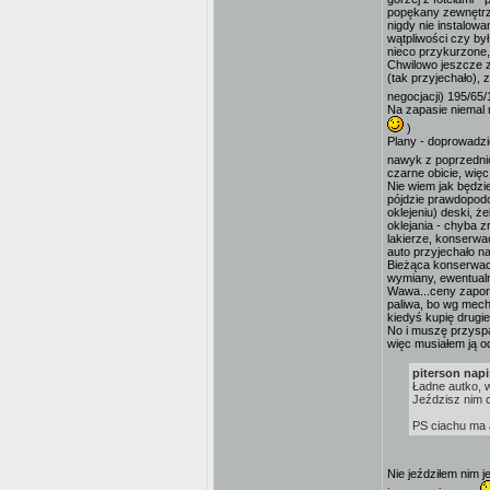
popękany zewnętrzn
nigdy nie instalow
wątpliwości czy by
nieco przykurzone,
Chwilowo jeszcze zd
(tak przyjechało), 
negocjacji) 195/65
Na zapasie niemal 
)
Plany - doprowadzić
nawyk z poprzednic
czarne obicie, więc
Nie wiem jak będzie
pójdzie prawdopodo
oklejeniu) deski, 
oklejania - chyba z
lakierze, konserwa
auto przyjechało n
Bieżąca konserwacj
wymiany, ewentualn
Wawa...ceny zaporo
paliwa, bo wg mecha
kiedyś kupię drugie
No i muszę przyspa
więc musiałem ją o
piterson napi
Ładne autko, w
Jeździsz nim 
PS ciachu ma 
Nie jeździłem nim j