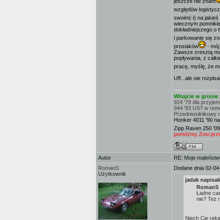
jeszcze nie znam
względów logistyc
swoim(-i) na jakieś
wiecznym pomnikiem
dokładniejszego o t
i parkowanie się z
prosiaków
- mój
Zawsze zresztą moż
popływania, z całk
pracę, myślę, że m
Uff...ale sie rozpis
Witajcie w groni
924 '79 dla przyje
944 '83 US? w rem
Przedniosilnikowy 
Honker 4011 '90 na
Zipp Raven 250 '09
pomóżmy Zosi przej
Autor
RE: Moje maleństw
RomanS
Dodane dnia 02-04
Użytkownik
jadak napisał
RomanS n
Ładne cac
nie? Też 
Niech Cię ręka