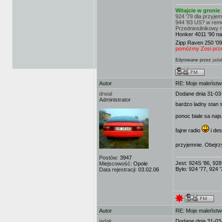
Witajcie w groni
924 '79 dla przyje
944 '83 US? w rem
Przedniosilnikowy 
Honker 4011 '90 na
Zipp Raven 250 '09
pomóżmy Zosi przej
Edytowane przez
jada
Autor
RE: Moje maleństw
drwal
Dodane dnia 31-03
Administrator
bardzo ladny stan 
ponoc biale sa naj
fajne radio
i de
przyjemnie. Obejrz
Postów:
3947
Jest: 924S '86, 928
Miejscowość:
Opole
Było: 924 '77, 924 '
Data rejestracji:
03.02.06
Autor
RE: Moje maleństw
jadak
Dodane dnia 31-03