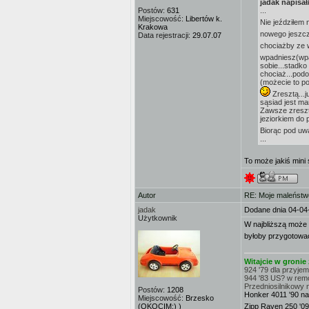
jadak napisał
Postów:
631
...
Miejscowość:
Libertów k.
Nie jeździłem 
Krakowa
nowego jeszc
Data rejestracji:
29.07.07
chociażby ze 
wpadniesz(wpad
sobie...stadk
chociaż...podo
(możecie to po
Zresztą...j
sąsiad jest ma
Zawsze zreszt
jeziorkiem do 
Biorąc pod uw
...
To może jakiś mini
Autor
RE: Moje maleństw
jadak
Dodane dnia 04-04
Użytkownik
W najbliższą może b
byłoby przygotować
Witajcie w groni
924 '79 dla przyje
944 '83 US? w rem
Przedniosilnikowy 
Postów:
1208
Honker 4011 '90 na
Miejscowość:
Brzesko
(OKOCIM:) )
Zipp Raven 250 '09