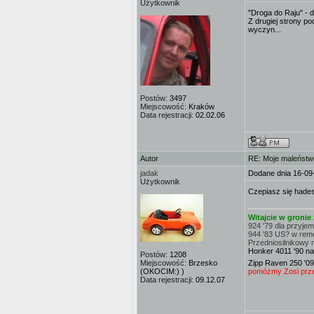
Użytkownik
"Droga do Raju" - 
Z drugiej strony p
wyczyn...
Postów:
3497
Miejscowość:
Kraków
Data rejestracji:
02.02.06
Autor
RE: Moje maleństw
jadak
Dodane dnia 16-09
Użytkownik
Czepiasz się hade
Witajcie w groni
924 '79 dla przyje
944 '83 US? w rem
Przedniosilnikowy 
Honker 4011 '90 na
Postów:
1208
Miejscowość:
Brzesko
Zipp Raven 250 '09
(OKOCIM:) )
pomóżmy Zosi przej
Data rejestracji:
09.12.07