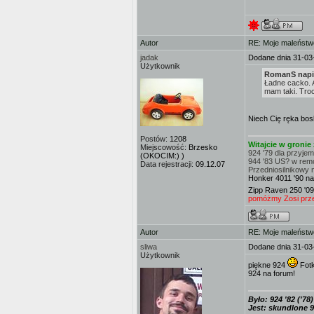
Autor
RE: Moje maleństw
jadak
Dodane dnia 31-03
Użytkownik
RomanS napis
Ładne cacko. A
mam taki. Troc
Niech Cię ręka bosk
Postów:
1208
Witajcie w groni
Miejscowość:
Brzesko
924 '79 dla przyje
(OKOCIM:) )
944 '83 US? w rem
Data rejestracji:
09.12.07
Przedniosilnikowy 
Honker 4011 '90 na
Zipp Raven 250 '09
pomóżmy Zosi przej
Autor
RE: Moje maleństw
sliwa
Dodane dnia 31-03
Użytkownik
piękne 924
Fotk
924 na forum!
Było: 924 '82 ('78)
Jest: skundlone 9