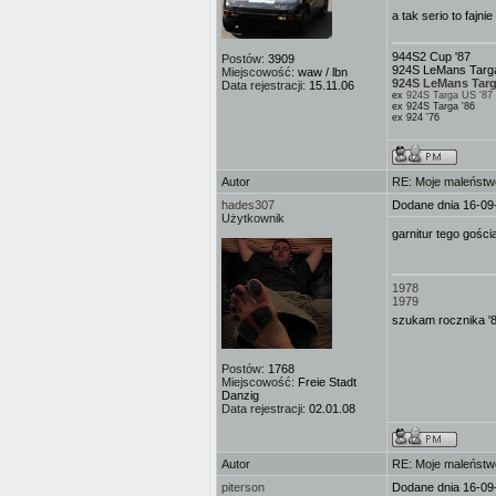
a tak serio to fajni
944S2 Cup '87
Postów:
3909
924S LeMans Targa
Miejscowość:
waw / lbn
924S LeMans Targ
Data rejestracji:
15.11.06
ex
924S Targa US '87
ex 924S Targa '86
ex 924 '76
Autor
RE: Moje maleństw
hades307
Dodane dnia 16-09
Użytkownik
garnitur tego gościa
1978
1979
szukam rocznika '
Postów:
1768
Miejscowość:
Freie Stadt
Danzig
Data rejestracji:
02.01.08
Autor
RE: Moje maleństw
piterson
Dodane dnia 16-09