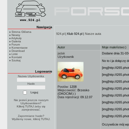
Nawigacja
Strona Główna
924.pl
| Klub 924.pl |
Nasze auta
Newsy
Artykuły
Galeria
Forum
Autor
Moje maleństwo:)
Komentarze
Download
jadak
Dodane dnia 31-03
Linki
Użytkownik
Kontakt
Szukaj
No to i ja dołączę
[img]http://i265.p
Logowanie
[img]http://i265.p
Nazwa Użytkownika
[img]http://i265.p
Hasło
Postów:
1208
[img]http://i265.p
Miejscowość:
Brzesko
(OKOCIM:) )
[img]http://i265.p
Data rejestracji:
09.12.07
Nie jesteś jeszcze naszym
[img]http://i265.p
Użytkownikiem?
Kilknij TUTAJ
żeby się
[img]http://i265.p
zarejestrować.
Zapomniane hasło?
[img]http://i265.p
Wyślemy nowe, kliknij
TUTAJ
.
Oczywiście mój wpi