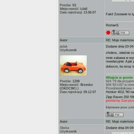
Postów:
53
Miejscowość:
Łódź
Data rejestracji:
13.06.07
Fakt! Zostawie to 
RomanS
Autor
RE: Moje maleństw
jadak
Dodane dnia 03-04
Użytkownik
cholera...właśnie 
mnie zabawa w wymi
rewelacyjnie. A ja
doborze, bo teraz t
Witajcie w groni
Postów:
1208
924 '79 dla przyje
Miejscowość:
Brzesko
944 '83 US? w rem
(OKOCIM:) )
Przedniosilnikowy 
Data rejestracji:
09.12.07
Honker 4011 '90 na
Zipp Raven 250 '09
pomóżmy Zosi przej
Edytowane przez
jada
Autor
RE: Moje maleństw
Sliwka
Dodane dnia 04-04
Użytkownik