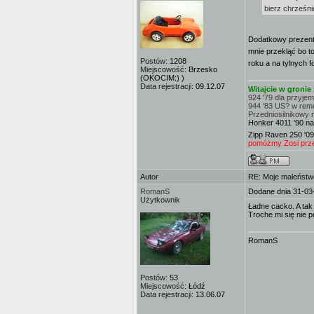
bierz chrześn
Dodatkowy prezent
mnie przekląć bo 
Postów:
1208
roku a na tylnych f
Miejscowość:
Brzesko
(OKOCIM:) )
Data rejestracji:
09.12.07
Witajcie w groni
924 '79 dla przyje
944 '83 US? w rem
Przedniosilnikowy 
Honker 4011 '90 na
Zipp Raven 250 '09
pomóżmy Zosi przej
Autor
RE: Moje maleństw
RomanS
Dodane dnia 31-03
Użytkownik
Ładne cacko. A tak
Troche mi się nie 
RomanS
Postów:
53
Miejscowość:
Łódź
Data rejestracji:
13.06.07