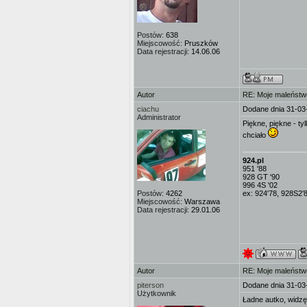
Postów:
638
Miejscowość:
Pruszków
Data rejestracji:
14.06.06
Autor
RE: Moje maleństw
ciachu
Dodane dnia 31-03
Administrator
Piękne, piękne - ty
chciało
924.pl
951 '88
928 GT '90
996 4S '02
Postów:
4262
ex: 924'78, 928S2'
Miejscowość:
Warszawa
Data rejestracji:
29.01.06
Autor
RE: Moje maleństw
piterson
Dodane dnia 31-03
Użytkownik
Ładne autko, widzę