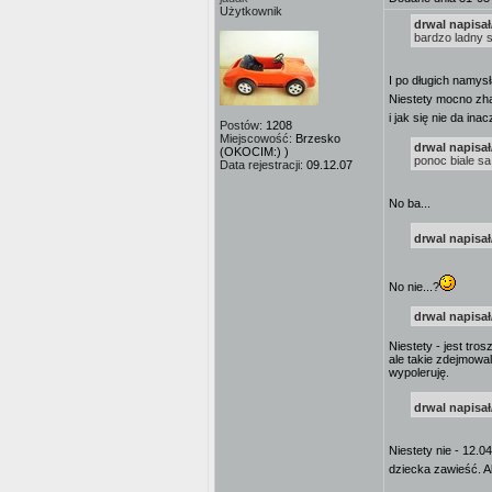
Użytkownik
drwal napisał
bardzo ladny s
I po długich namysł
Niestety mocno zha
i jak się nie da in
Postów:
1208
Miejscowość:
Brzesko
drwal napisał
(OKOCIM:) )
ponoc biale sa
Data rejestracji:
09.12.07
No ba...
drwal napisał
No nie...?
drwal napisał
Niestety - jest tr
ale takie zdejmowal
wypoleruję.
drwal napisał
Niestety nie - 12.
dziecka zawieść. A