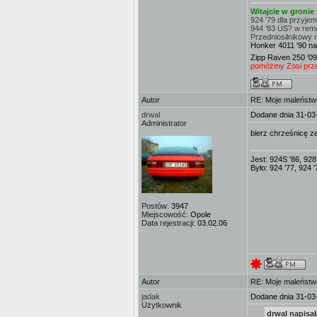
Witajcie w groni
924 '79 dla przyje
944 '83 US? w rem
Przedniosilnikowy 
Honker 4011 '90 na
Zipp Raven 250 '09
pomóżmy Zosi przej
Autor
RE: Moje maleństw
drwal
Dodane dnia 31-03
Administrator
bierz chrześnicę z
Jest: 924S '86, 928
Było: 924 '77, 924 '
Postów:
3947
Miejscowość:
Opole
Data rejestracji:
03.02.06
Autor
RE: Moje maleństw
jadak
Dodane dnia 31-03
Użytkownik
drwal napisał