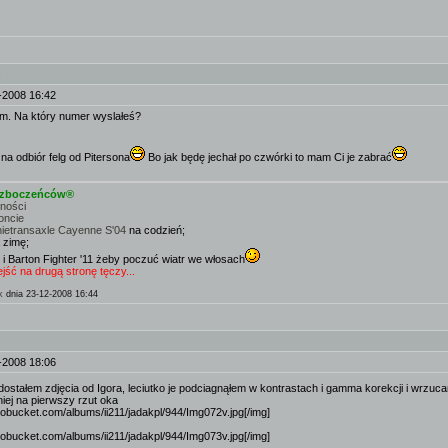
.
-2008 16:42
łem. Na który numer wyslałeś?
 na odbiór felg od Pitersona
Bo jak będę jechał po czwórki to mam Ci je zabrać
e zboczeńców®
mności
oncie
nietransaxle Cayenne S'04
na codzień;
 zimę;
 i Barton Fighter '11 żeby poczuć wiatr we włosach
ść na drugą stronę tęczy...
k
dnia 23-12-2008 16:44
-2008 18:06
e dostałem zdjęcia od Igora, leciutko je podciagnąłem w kontrastach i gamma korekcji i wrzu
iej na pierwszy rzut oka
otobucket.com/albums/ii211/jadakpl/944/Img072v.jpg[/img]
otobucket.com/albums/ii211/jadakpl/944/Img073v.jpg[/img]