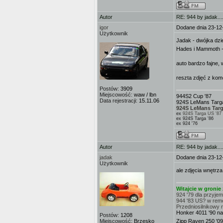
Autor
RE: 944 by jadak...
igor
Dodane dnia 23-12
Użytkownik
Jadak - dwójka dzi
Hades i Mammoth - 
auto bardzo fajne,
reszta zdjęć z kom
Postów:
3909
Miejscowość:
waw / lbn
944S2 Cup '87
Data rejestracji:
15.11.06
924S LeMans Targa
924S LeMans Targ
ex
924S Targa US '87
ex 924S Targa '86
ex 924 '76
Autor
RE: 944 by jadak...
jadak
Dodane dnia 23-12
Użytkownik
ale zdjęcia wnętrz
Witajcie w groni
924 '79 dla przyje
944 '83 US? w rem
Przedniosilnikowy 
Honker 4011 '90 na
Postów:
1208
Miejscowość:
Brzesko
Zipp Raven 250 '09