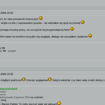
.
-2008 19:42
eci, to i dwa prosiaczki muszą być
dzięki za info z kasowaniem postów - nie widziałem tej opcji wcześniej
 wymaga troszkę pracy, na szczęście tej przyjemniejszej hehe
órki nawet na komórce brzydko się wygląda, dlatego nie wysyłałem Jadakowi
 '88
a '88
- projekt
.
-2008 19:55
a mógłbyś podrzucić
chociaż poglądowe
Zebym wiedział, czy dam radę zrobić deskę 
e zboczeńców®
mności
oncie
nietransaxle Cayenne S'04
na codzień;
 zimę;
 i Barton Fighter '11 żeby poczuć wiatr we włosach