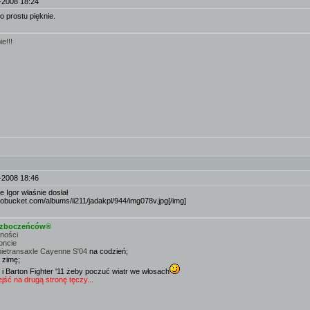
-2008 18:24
po prostu pięknie.
e!!!
.
-2008 18:46
e Igor właśnie dosłał
otobucket.com/albums/ii211/jadakpl/944/img078v.jpg[/img]
e zboczeńców®
mności
oncie
nietransaxle Cayenne S'04
na codzień;
 zimę;
 i Barton Fighter '11 żeby poczuć wiatr we włosach
ść na drugą stronę tęczy...