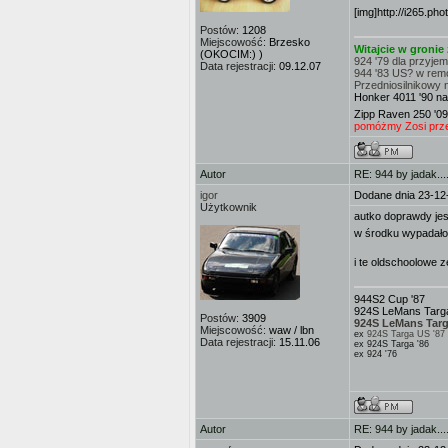
[img]http://i265.ph
Postów:
1208
Miejscowość:
Brzesko
Witajcie w groni
(OKOCIM:) )
924 '79 dla przyje
Data rejestracji:
09.12.07
944 '83 US? w rem
Przedniosilnikowy 
Honker 4011 '90 na
Zipp Raven 250 '09
pomóżmy Zosi przej
Autor
RE: 944 by jadak...
igor
Dodane dnia 23-12
Użytkownik
autko doprawdy jest
w środku wypadałob
i te oldschoolowe 
944S2 Cup '87
924S LeMans Targa
Postów:
3909
924S LeMans Targ
Miejscowość:
waw / lbn
ex
924S Targa US '87
Data rejestracji:
15.11.06
ex 924S Targa '86
ex 924 '76
Autor
RE: 944 by jadak...