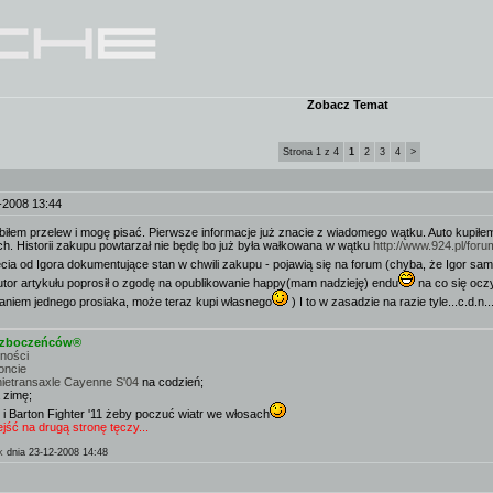
Zobacz Temat
Strona 1 z 4
1
2
3
4
>
-2008 13:44
robiłem przelew i mogę pisać. Pierwsze informacje już znacie z wiadomego wątku. Auto kupił
ch. Historii zakupu powtarzał nie będę bo już była wałkowana w wątku
http://www.924.pl/for
ęcia od Igora dokumentujące stan w chwili zakupu - pojawią się na forum (chyba, że Igor sam
tor artykułu poprosił o zgodę na opublikowanie happy(mam nadzieję) endu
na co się oczy
waniem jednego prosiaka, może teraz kupi własnego
) I to w zasadzie na razie tyle...c.d.n
e zboczeńców®
mności
oncie
nietransaxle Cayenne S'04
na codzień;
 zimę;
 i Barton Fighter '11 żeby poczuć wiatr we włosach
ść na drugą stronę tęczy...
k
dnia 23-12-2008 14:48