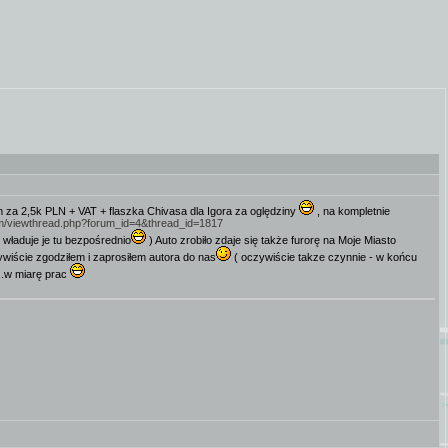
em za 2,5k PLN + VAT + flaszka Chivasa dla Igora za oględziny
, na kompletnie
um/viewthread.php?forum_id=4&thread_id=1817
 właduje je tu bezpośrednio
) Auto zrobiło zdaje się także furorę na Moje Miasto
wiście zgodziłem i zaprosiłem autora do nas
( oczywiście takze czynnie - w końcu
....w miarę prac