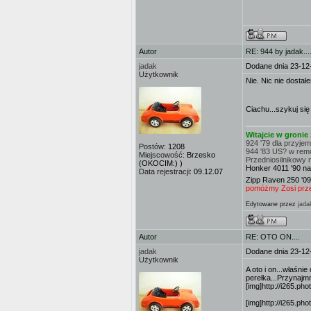
Autor
RE: 944 by jadak...
jadak
Dodane dnia 23-12
Użytkownik
Nie. Nic nie dosta
Ciachu...szykuj się
Witajcie w groni
924 '79 dla przyje
Postów:
1208
944 '83 US? w rem
Miejscowość:
Brzesko
Przedniosilnikowy 
(OKOCIM:) )
Honker 4011 '90 na
Data rejestracji:
09.12.07
Zipp Raven 250 '09
pomóżmy Zosi przej
Edytowane przez
jada
Autor
RE: OTO ON....
jadak
Dodane dnia 23-12
Użytkownik
A oto i on...właśni
perełka...Przynajmn
[img]http://i265.ph
[img]http://i265.ph