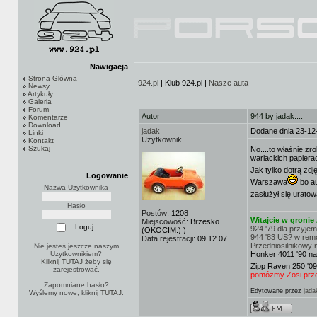
Nawigacja
Strona Główna
924.pl
| Klub 924.pl |
Nasze auta
Newsy
Artykuły
Galeria
Forum
Autor
944 by jadak....
Komentarze
Download
jadak
Dodane dnia 23-12
Linki
Użytkownik
Kontakt
Szukaj
No....to właśnie z
wariackich papiera
Jak tylko dotrą zdj
Logowanie
Warszawa
bo au
Nazwa Użytkownika
zasłużył się urato
Hasło
Postów:
1208
Witajcie w groni
Miejscowość:
Brzesko
924 '79 dla przyje
(OKOCIM:) )
944 '83 US? w rem
Data rejestracji:
09.12.07
Przedniosilnikowy 
Nie jesteś jeszcze naszym
Użytkownikiem?
Honker 4011 '90 na
Kilknij TUTAJ
żeby się
Zipp Raven 250 '09
zarejestrować.
pomóżmy Zosi przej
Zapomniane hasło?
Edytowane przez
jada
Wyślemy nowe, kliknij
TUTAJ
.