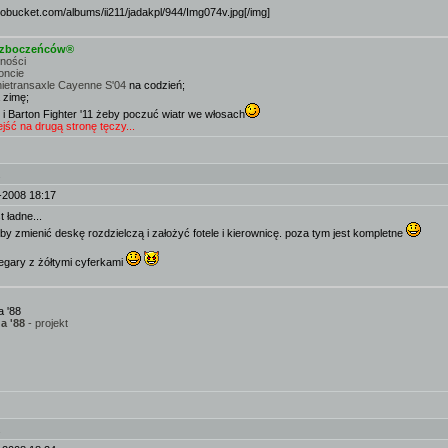
otobucket.com/albums/ii211/jadakpl/944/Img074v.jpg[/img]
e zboczeńców®
mności
oncie
nietransaxle Cayenne S'04
na codzień;
 zimę;
 i Barton Fighter '11 żeby poczuć wiatr we włosach
ść na drugą stronę tęczy...
.
-2008 18:17
 ładne...
y zmienić deskę rozdzielczą i założyć fotele i kierownicę. poza tym jest kompletne
zegary z żółtymi cyferkami
 '88
a '88
- projekt
.