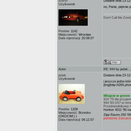
szeryf
Dodane dnia 23-12
Użytkownik
no, Panie, pięknie 
Don't Call Me Zombi
Postów:
1142
Miejscowość:
Wrocław
Data rejestracji:
20.08.07
Autor
RE: 944 by jadak...
jadak
Dodane dnia 23-12
Użytkownik
i jeszcze jedno któr
[img]http://i265.ph
Witajcie w groni
924 '79 dla przyje
944 '83 US? w rem
Przedniosilnikowy 
Postów:
1208
Honker 4011 '90 na
Miejscowość:
Brzesko
Zipp Raven 250 '09
(OKOCIM:) )
pomóżmy Zosi przej
Data rejestracji:
09.12.07