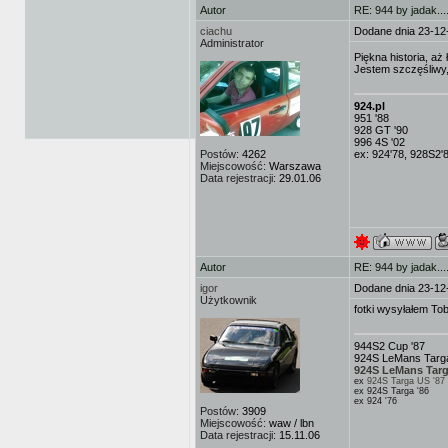
Autor
RE: 944 by jadak...
ciachu
Dodane dnia 23-12
Administrator
Piękna historia, aż
Jestem szczęśliwy,
924.pl
951 '88
928 GT '90
996 4S '02
Postów:
4262
ex: 924'78, 928S2'
Miejscowość:
Warszawa
Data rejestracji:
29.01.06
Autor
RE: 944 by jadak...
igor
Dodane dnia 23-12
Użytkownik
fotki wysyłałem To
944S2 Cup '87
924S LeMans Targa
924S LeMans Targ
ex
924S Targa US '87
ex 924S Targa '86
ex 924 '76
Postów:
3909
Miejscowość:
waw / lbn
Data rejestracji:
15.11.06