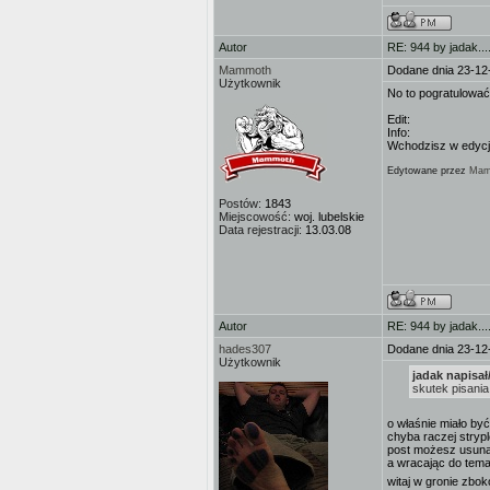
Autor
RE: 944 by jadak...
Mammoth
Dodane dnia 23-12
Użytkownik
No to pogratulować.
Edit:
Info:
Wchodzisz w edycję
Edytowane przez
Mam
Postów:
1843
Miejscowość:
woj. lubelskie
Data rejestracji:
13.03.08
Autor
RE: 944 by jadak...
hades307
Dodane dnia 23-12
Użytkownik
jadak napisał
skutek pisania
o właśnie miało by
chyba raczej strypl
post możesz usuną
a wracając do tema
witaj w gronie zbokó