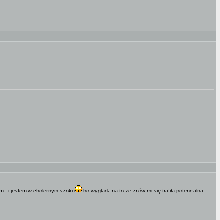
cam...i jestem w cholernym szoku
bo wyglada na to że znów mi się trafiła potencjalna