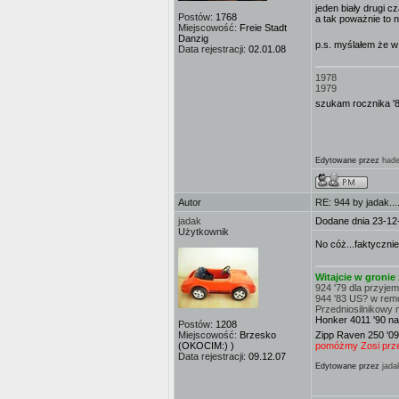
jeden biały drugi c
Postów:
1768
a tak poważnie to 
Miejscowość:
Freie Stadt
Danzig
p.s. myślałem że w
Data rejestracji:
02.01.08
1978
1979
szukam rocznika '
Edytowane przez
had
Autor
RE: 944 by jadak...
jadak
Dodane dnia 23-12
Użytkownik
No cóż...faktycznie
Witajcie w groni
924 '79 dla przyje
944 '83 US? w rem
Przedniosilnikowy 
Honker 4011 '90 na
Postów:
1208
Miejscowość:
Brzesko
Zipp Raven 250 '09
(OKOCIM:) )
pomóżmy Zosi przej
Data rejestracji:
09.12.07
Edytowane przez
jada