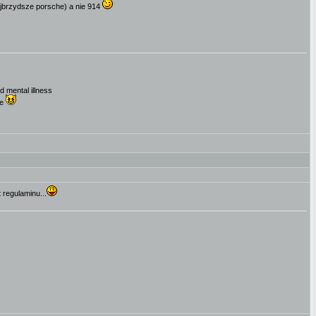
(najbrzydsze porsche) a nie 914
d mental illness
de
 regulaminu...