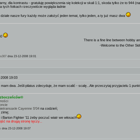
zarny, dla kontrastu - gratuluję powiększenia się kolekcji w skali 1:1, skoda tylko że to 944 
na tych fotkach rzeczywiście wygląda ładnie
 dziale nasze fury każdy może założyć jeden temat, tylko jeden, a ty już masz dwa
80
There is a fine line between hobby an
-Welcome to the Other Si
es307
dnia 23-12-2008 19:01
.
-2008 19:03
 mam dwa. Jeśli pilatus zdecyduje, że mam scalić - scalę...Ale przeczytaj przyjacielu 1 punkt
e zboczeńców®
mności
oncie
nietransaxle Cayenne S'04
na codzień;
 zimę;
 i Barton Fighter '11 żeby poczuć wiatr we włosach
ść na drugą stronę tęczy...
k
dnia 23-12-2008 19:07