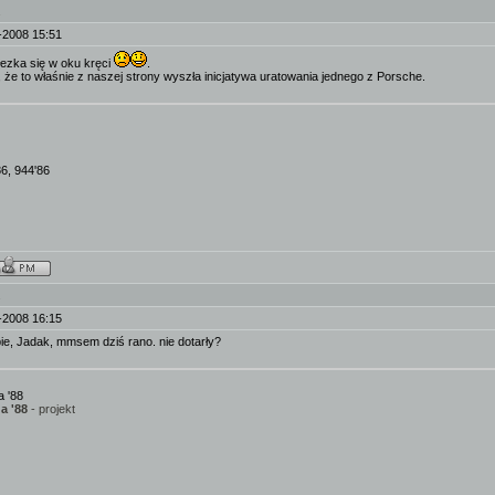
.
-2008 15:51
 łezka się w oku kręci
.
 że to właśnie z naszej strony wyszła inicjatywa uratowania jednego z Porsche.
86, 944'86
.
-2008 16:15
bie, Jadak, mmsem dziś rano. nie dotarły?
 '88
a '88
- projekt