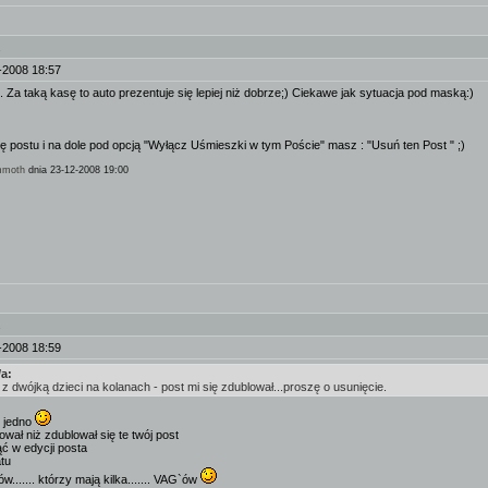
.
-2008 18:57
 Za taką kasę to auto prezentuje się lepiej niż dobrze;) Ciekawe jak sytuacja pod maską:)
 postu i na dole pod opcją "Wyłącz Uśmieszki w tym Poście" masz : "Usuń ten Post " ;)
moth
dnia 23-12-2008 19:00
.
-2008 18:59
/a:
 z dwójką dzieci na kolanach - post mi się zdublował...proszę o usunięcie.
ć jedno
ował niż zdublował się te twój post
ć w edycji posta
tu
w....... którzy mają kilka....... VAG`ów