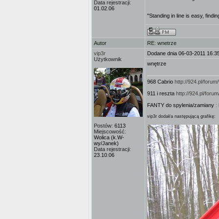
Data rejestracji:
01.02.06
"Standing in line is easy, findin
Autor
RE: wnetrze
vip3r
Dodane dnia 06-03-2011 16:3
Użytkownik
wnętrze
968 Cabrio
http://924.pl/for
911 i reszta
http://924.pl/for
FANTY do spylenia/zamiany :
vip3r dodał/a następującą grafikę:
Postów:
6113
Miejscowość:
Wolica (k.W-
wy/Janek)
Data rejestracji:
23.10.06