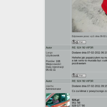
Edytowane przez
vip3r
dnia 06-02-
Autor
RE: 924 '80 VIP3R
Largo
Dodane dnia 07-02-2011 06:1
Użytkownik
Hehehe jak popatrzylem na ma
a tak serio to musiala byc c
Postów:
108
pozdrawiam
Miejscowość:
Data rejestracji:
05.02.11
Autor
RE: 924 '80 VIP3R
ciachu
Dodane dnia 07-02-2011 09:1
Administrator
Co za klimat z powyższego zdję
924.pl
951 '88
928 GT '90