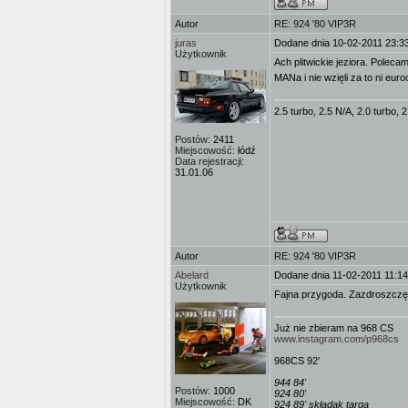
Autor
RE: 924 '80 VIP3R
juras
Dodane dnia 10-02-2011 23:3
Użytkownik
Ach plitwickie jeziora. Polec
MANa i nie wzięli za to ni eur
2.5 turbo, 2.5 N/A, 2.0 turbo, 
Postów:
2411
Miejscowość:
łódź
Data rejestracji:
31.01.06
Autor
RE: 924 '80 VIP3R
Abelard
Dodane dnia 11-02-2011 11:14
Użytkownik
Fajna przygoda. Zazdroszczę. 
Już nie zbieram na 968 CS
www.instagram.com/p968cs
968CS 92'
944 84'
Postów:
1000
924 80'
Miejscowość:
DK
924 89' składak targa