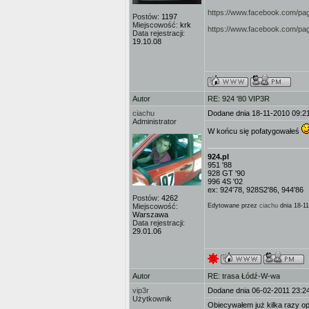
https://www.facebook.com/pa
Postów:
1197
Miejscowość:
krk
https://www.facebook.com/p
Data rejestracji:
19.10.08
Autor
RE: 924 '80 VIP3R
ciachu
Dodane dnia 18-11-2010 09:2
Administrator
W końcu się pofatygowałeś
924.pl
951 '88
928 GT '90
996 4S '02
ex: 924'78, 928S2'86, 944'86
Postów:
4262
Miejscowość:
Edytowane przez
ciachu
dnia 18-11
Warszawa
Data rejestracji:
29.01.06
Autor
RE: trasa Łódź-W-wa
vip3r
Dodane dnia 06-02-2011 23:2
Użytkownik
Obiecywałem już kilka razy o