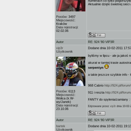
numerach co tylko pogorszyło 
Aktualnie dzięki świetnej sie
Postów:
3497
Miejscowość:
Kraków
Data rejestracji:
02.02.06
Autor
RE: 924 '80 VIP3R
vip3r
Dodane dnia 10-02-2011 17:5
Użytkownik
byliśmy w lipcu - ale ja jakoś
akurat w tamtej trasie autos
serpentyn
a takie jeszcze szybkie info -
968 Cabrio
http://924.pl/for
Postów:
6113
911 i reszta
http://924.pl/for
Miejscowość:
Wolica (k.W-
FANTY do spylenia/zamiany :
wy/Janek)
Data rejestracji:
Edytowane przez
vip3r
dnia 10-02-
23.10.06
Autor
RE: 924 '80 VIP3R
bartek
Dodane dnia 10-02-2011 19:1
Użytkownik