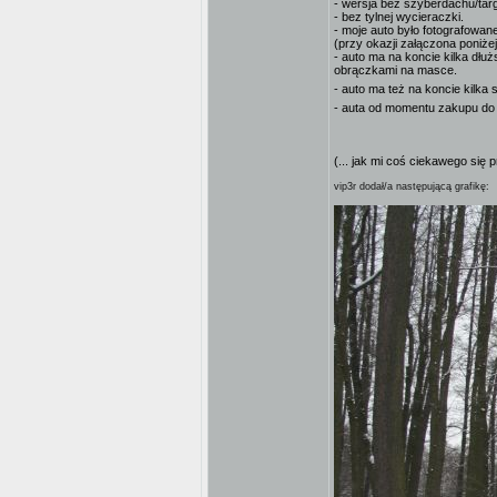
- wersja bez szyberdachu/targ
- bez tylnej wycieraczki.
- moje auto było fotografowan
(przy okazji załączona poniżej
- auto ma na koncie kilka dłu
obrączkami na masce.
- auto ma też na koncie kilka
- auta od momentu zakupu do
(... jak mi coś ciekawego się 
vip3r dodał/a następującą grafikę: