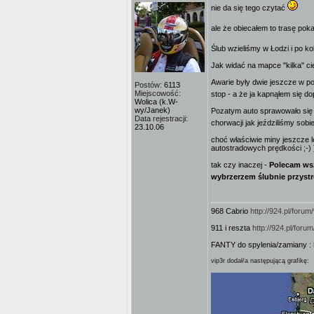
nie da się tego czytać
ale że obiecałem to trasę pok
Ślub wzieliśmy w Łodzi i po k
Jak widać na mapce "kilka" c
Awarie były dwie jeszcze w po
Postów:
6113
Miejscowość:
stop - a że ja kapnąłem się d
Wolica (k.W-
wy/Janek)
Pozatym auto sprawowało się
Data rejestracji:
chorwacji jak jeździliśmy sob
23.10.06
choć właściwie miny jeszcze le
autostradowych prędkości ;-) 
tak czy inaczej -
Polecam wsz
wybrzerzem ślubnie przyst
968 Cabrio
http://924.pl/for
911 i reszta
http://924.pl/for
FANTY do spylenia/zamiany :
vip3r dodał/a następującą grafikę: