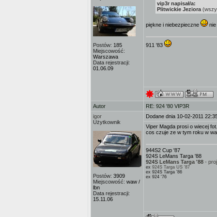
vip3r napisał/a:
Plitwickie Jeziora
(wszys
piękne i niebezpieczne
nie
Postów:
185
911 '83
Miejscowość:
Warszawa
Data rejestracji:
01.06.09
Autor
RE: 924 '80 VIP3R
igor
Dodane dnia 10-02-2011 22:3
Użytkownik
Viper Magda prosi o wiecej fot.
cos czuje ze w tym roku w wak
944S2 Cup '87
924S LeMans Targa '88
924S LeMans Targa '88
- pro
ex
924S Targa US '87
ex 924S Targa '86
Postów:
3909
ex 924 '76
Miejscowość:
waw /
lbn
Data rejestracji:
15.11.06