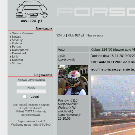
Nawigacja
Strona Główna
924.pl
| Klub 924.pl |
Nasze auta
Newsy
Artykuły
Galeria
Forum
Autor
Kjubus 924 '80 (dawne auto V
Komentarze
Download
vip3r
Dodane dnia 18-11-2010 00:2
Linki
Użytkownik
Kontakt
EDIT
auto w 11.2016 od Kris
Szukaj
jego historia zaczyna się tu
Logowanie
Nazwa Użytkownika
Hasło
Postów:
6113
Miejscowość:
Nie jesteś jeszcze naszym
Wolica (k.W-
Użytkownikiem?
wy/Janek)
Kilknij TUTAJ
żeby się
zarejestrować.
Data rejestracji:
23.10.06
Zapomniane hasło?
Wyślemy nowe, kliknij
TUTAJ
.