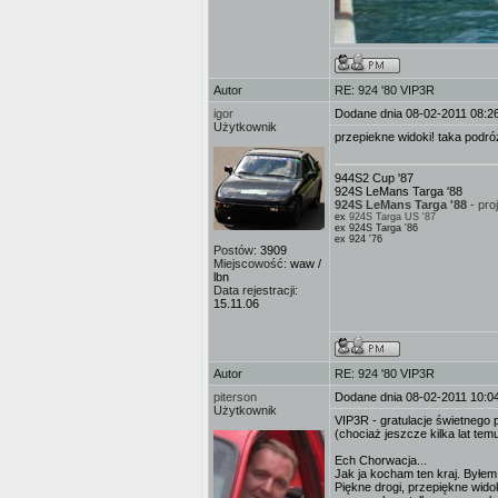
Autor
RE: 924 '80 VIP3R
igor
Dodane dnia 08-02-2011 08:2
Użytkownik
przepiekne widoki! taka podró
944S2 Cup '87
924S LeMans Targa '88
924S LeMans Targa '88
- pro
ex
924S Targa US '87
ex 924S Targa '86
ex 924 '76
Postów:
3909
Miejscowość:
waw /
lbn
Data rejestracji:
15.11.06
Autor
RE: 924 '80 VIP3R
piterson
Dodane dnia 08-02-2011 10:0
Użytkownik
VIP3R - gratulacje świetnego 
(chociaż jeszcze kilka lat tem
Ech Chorwacja...
Jak ja kocham ten kraj. Byłe
Piękne drogi, przepiękne wid