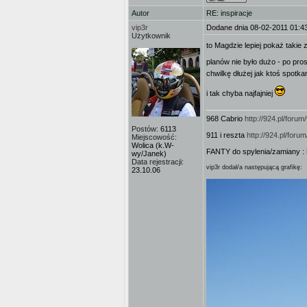
Autor
RE: inspiracje
vip3r
Dodane dnia 08-02-2011 01:4
Użytkownik
to Magdzie lepiej pokaż takie 
planów nie było dużo - po pro
chwilkę dłużej jak ktoś spotka
i tak chyba najfajniej
968 Cabrio
http://924.pl/for
Postów:
6113
911 i reszta
http://924.pl/for
Miejscowość:
Wolica (k.W-
FANTY do spylenia/zamiany :
wy/Janek)
Data rejestracji:
vip3r dodał/a następującą grafikę:
23.10.06