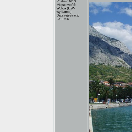
Postów:
6113
Miejscowość:
Wolica (k.W-
wy/Janek)
Data rejestracji:
23.10.06