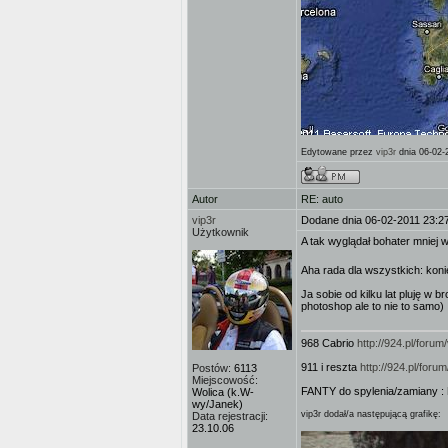
Edytowane przez
vip3r
dnia 06-02-
Autor
RE: auto
vip3r
Dodane dnia 06-02-2011 23:2
Użytkownik
A tak wyglądał bohater mniej 
Aha rada dla wszystkich: koni
Ja sobie od kilku lat pluję w
photoshop ale to nie to samo)
968 Cabrio
http://924.pl/for
911 i reszta
http://924.pl/for
Postów:
6113
Miejscowość:
FANTY do spylenia/zamiany :
Wolica (k.W-
wy/Janek)
vip3r dodał/a następującą grafikę:
Data rejestracji:
23.10.06