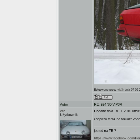
Edytowane przez
vip3r
dnia 07-05-
Autor
RE: 924 '80 VIP3R
vito
Dodane dnia 18-11-2010 08:0
Użytkownik
i dopiero teraz na forum? <n
jesteś na FB ?
https://www.facebook.com/Po