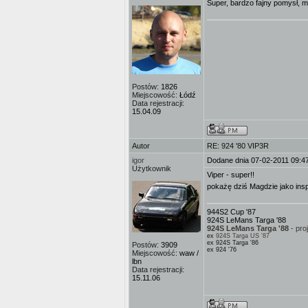
Super, bardzo fajny pomysł, m
Postów:
1826
Miejscowość:
Łódź
Data rejestracji:
15.04.09
Autor
RE: 924 '80 VIP3R
igor
Dodane dnia 07-02-2011 09:4
Użytkownik
Viper - super!!
pokażę dziś Magdzie jako ins
944S2 Cup '87
924S LeMans Targa '88
924S LeMans Targa '88
- pro
ex
924S Targa US '87
ex 924S Targa '86
Postów:
3909
ex 924 '76
Miejscowość:
waw /
lbn
Data rejestracji:
15.11.06