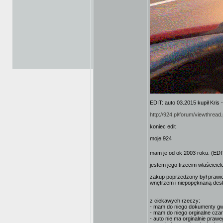
EDIT: auto 03.2015 kupił Kris -
http://924.pl/forum/viewthre
koniec edit
moje 924
mam je od ok 2003 roku. (ED
jestem jego trzecim właścicie
zakup poprzedzony był prawie
wnętrzem i niepopęknaną des
z ciekawych rzeczy:
- mam do niego dokumenty gwa
- mam do niego orginalne czar
- auto nie ma orginalnie prawe