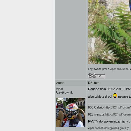
Edytowane przez
vip3r
dnia 08-02-
Autor
RE: foto
vip3r
Dodane dnia 08-02-2011 01:5
Użytkownik
albo takie z drogi
pewnie t
968 Cabrio
http://924.pl/for
911 i reszta
http://924.pl/for
FANTY do spylenia/zamiany :
vip3r dodał/a następującą grafikę: