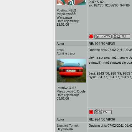
996 4S '02
ex: 924'78, 928S2'86, 944'86
Postów:
4262
Miejscowość:
Warszawa
Data rejestracji:
29.01.06
Autor
RE: 924 '80 VIP3R
drwal
Dodane dnia 07-02-2011 09:3
Administrator
piekna sprawa ! też mam w pl
sytuacji ), może nawet się ud
Jest: 924S '86, 928 '79, 928S 
Było: 924 '77, 924 '77, 924 '77,
Postów:
3947
Miejscowość:
Opole
Data rejestracji:
03.02.06
Autor
RE: 924 '80 VIP3R
Bluebird Tomek
Dodane dnia 07-02-2011 09:4
Użytkownik