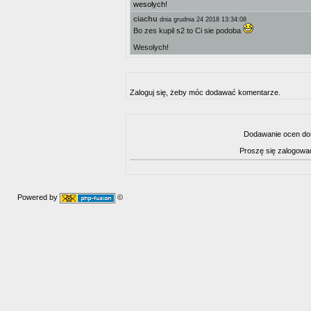
wesołych!
ciachu
dnia grudnia 24 2018 13:34:08
Bo zes kupil s2 to Ci sie podoba
Wesolych!
Zaloguj się, żeby móc dodawać komentarze.
Dodawanie ocen dos
Proszę się zalogowa
Powered by
©