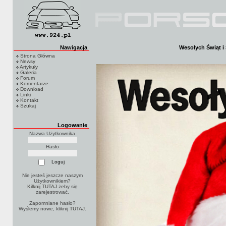
Nawigacja
Wesołych Świąt i
Strona Główna
Newsy
Artykuły
Galeria
Forum
Komentarze
Download
Linki
Kontakt
Szukaj
Logowanie
Nazwa Użytkownika
Hasło
Nie jesteś jeszcze naszym
Użytkownikiem?
Kilknij TUTAJ
żeby się
zarejestrować.
Zapomniane hasło?
Wyślemy nowe, kliknij
TUTAJ
.