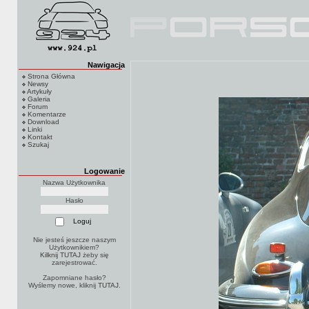
Nawigacja
Strona Główna
Newsy
Artykuły
Galeria
Forum
Komentarze
Download
Linki
Kontakt
Szukaj
Logowanie
Nazwa Użytkownika
Hasło
Nie jesteś jeszcze naszym
Użytkownikiem?
Kilknij TUTAJ
żeby się
zarejestrować.
Zapomniane hasło?
Wyślemy nowe, kliknij
TUTAJ
.