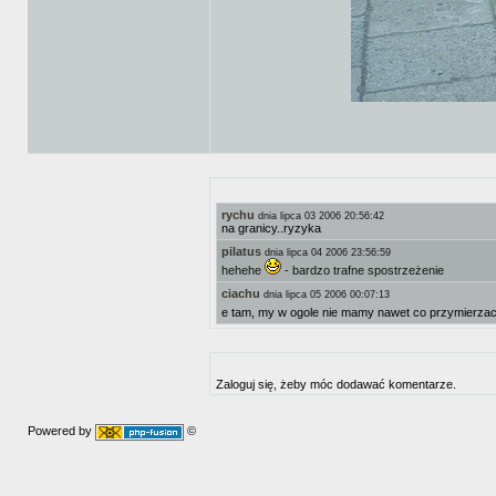
rychu
dnia lipca 03 2006 20:56:42
na granicy..ryzyka
pilatus
dnia lipca 04 2006 23:56:59
hehehe
- bardzo trafne spostrzeżenie
ciachu
dnia lipca 05 2006 00:07:13
e tam, my w ogole nie mamy nawet co przymierza
Zaloguj się, żeby móc dodawać komentarze.
Powered by
©