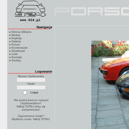
Nawigacja
Strona Główna
Newsy
Artykuły
Galeria
Forum
Komentarze
Download
Linki
Kontakt
Szukaj
Logowanie
Nazwa Użytkownika
Hasło
Nie jesteś jeszcze naszym
Użytkownikiem?
Kilknij TUTAJ
żeby się
zarejestrować.
Zapomniane hasło?
Wyślemy nowe, kliknij
TUTAJ
.