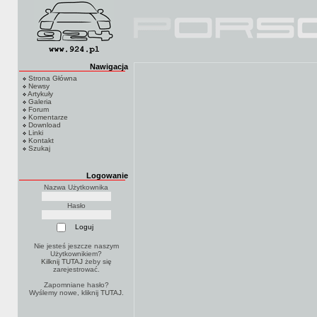
Nawigacja
Strona Główna
Newsy
Artykuły
Galeria
Forum
Komentarze
Download
Linki
Kontakt
Szukaj
Logowanie
Nazwa Użytkownika
Hasło
Nie jesteś jeszcze naszym
Użytkownikiem?
Kilknij TUTAJ
żeby się
zarejestrować.
Zapomniane hasło?
Wyślemy nowe, kliknij
TUTAJ
.