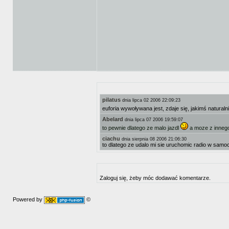
pilatus
dnia lipca 02 2006 22:09:23
euforia wywoływana jest, zdaje się, jakimś natura
Abelard
dnia lipca 07 2006 19:59:07
to pewnie dlatego ze malo jazdl
a moze z inne
ciachu
dnia sierpnia 08 2006 21:06:30
to dlatego ze udalo mi sie uruchomic radio w samo
Zaloguj się, żeby móc dodawać komentarze.
Powered by
©