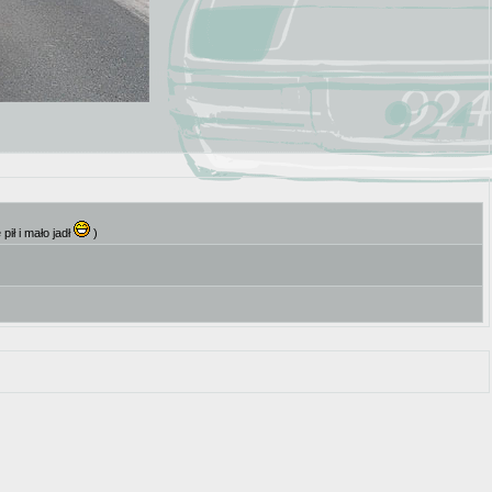
ił i mało jadł
)