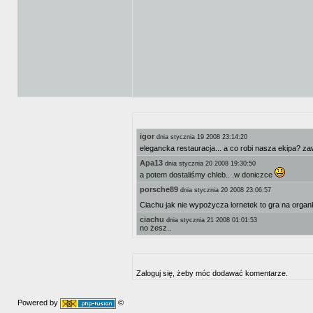
igor
dnia stycznia 19 2008 23:14:20
elegancka restauracja... a co robi nasza ekipa?
Apa13
dnia stycznia 20 2008 19:30:50
a potem dostaliśmy chleb.. .w doniczce
porsche89
dnia stycznia 20 2008 23:06:57
Ciachu jak nie wypożycza lornetek to gra na organka
ciachu
dnia stycznia 21 2008 01:01:53
no żesz..
Zaloguj się, żeby móc dodawać komentarze.
Powered by
©