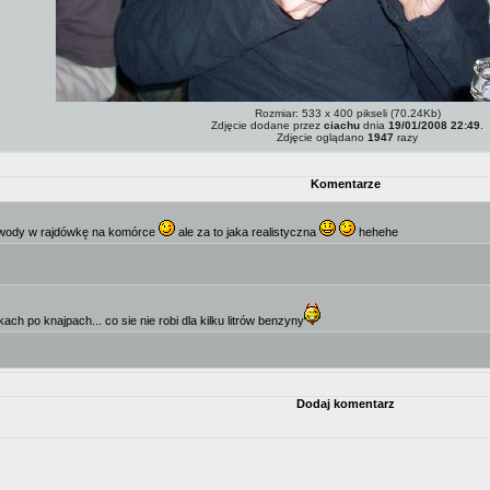
Rozmiar: 533 x 400 pikseli (70.24Kb)
Zdjęcie dodane przez
ciachu
dnia
19/01/2008 22:49
.
Zdjęcie oglądano
1947
razy
Komentarze
 zawody w rajdówkę na komórce
ale za to jaka realistyczna
hehehe
ch po knajpach... co sie nie robi dla kilku litrów benzyny
Dodaj komentarz