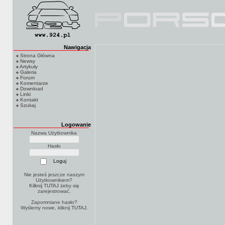
Nawigacja
Strona Główna
Newsy
Artykuły
Galeria
Forum
Komentarze
Download
Linki
Kontakt
Szukaj
Logowanie
Nazwa Użytkownika
Hasło
Nie jesteś jeszcze naszym
Użytkownikiem?
Kilknij TUTAJ
żeby się
zarejestrować.
Zapomniane hasło?
Wyślemy nowe, kliknij
TUTAJ
.