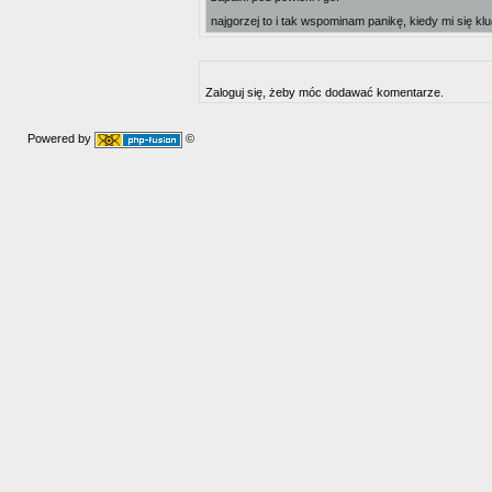
najgorzej to i tak wspominam panikę, kiedy mi się klu
Zaloguj się, żeby móc dodawać komentarze.
Powered by
©