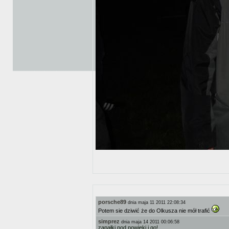
porsche89
dnia maja 11 2011 22:08:34
Potem sie dziwić że do Olkusza nie mół trafić
simprez
dnia maja 14 2011 00:06:58
zapałki pod powieki i go!