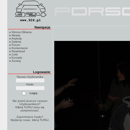
Nawigacja
Strona Główna
Newsy
Artykuły
Galeria
Forum
Komentarze
Download
Linki
Kontakt
Szukaj
Logowanie
Nazwa Użytkownika
Hasło
Nie jesteś jeszcze naszym
Użytkownikiem?
Kilknij TUTAJ
żeby się
zarejestrować.
Zapomniane hasło?
Wyślemy nowe, kliknij
TUTAJ
.