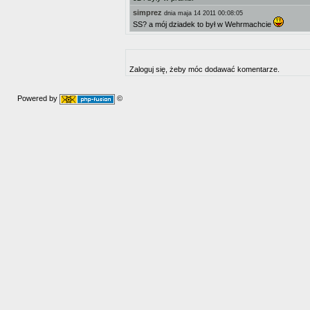
simprez
dnia maja 14 2011 00:08:05
SS? a mój dziadek to był w Wehrmachcie
Zaloguj się, żeby móc dodawać komentarze.
Powered by
©