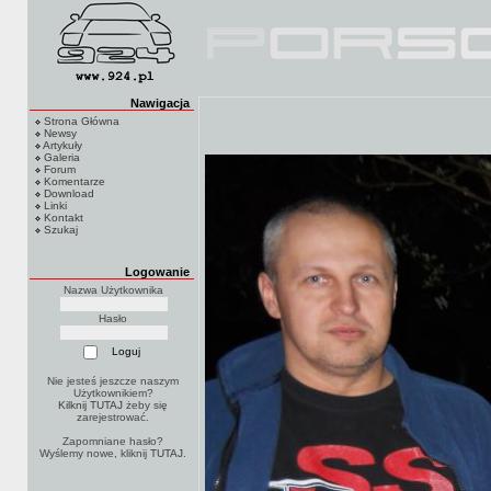
Nawigacja
Strona Główna
Newsy
Artykuły
Galeria
Forum
Komentarze
Download
Linki
Kontakt
Szukaj
Logowanie
Nazwa Użytkownika
Hasło
Nie jesteś jeszcze naszym
Użytkownikiem?
Kilknij TUTAJ
żeby się
zarejestrować.
Zapomniane hasło?
Wyślemy nowe, kliknij
TUTAJ
.