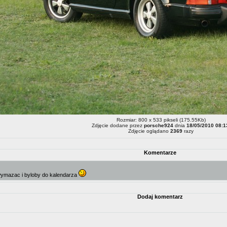
Rozmiar: 800 x 533 pikseli (175.55Kb)
Zdjęcie dodane przez
porsche924
dnia
18/05/2010 08:1
Zdjęcie oglądano
2369
razy
Komentarze
 wymazac i byloby do kalendarza
Dodaj komentarz