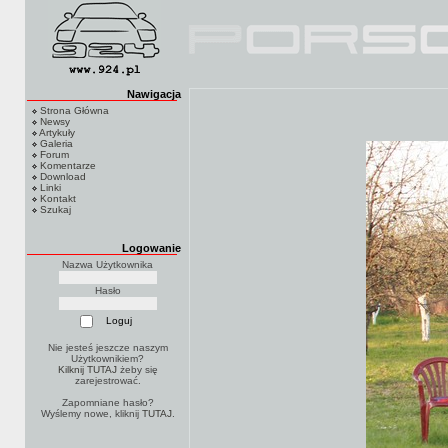
Nawigacja
Strona Główna
Newsy
Artykuły
Galeria
Forum
Komentarze
Download
Linki
Kontakt
Szukaj
Logowanie
Nazwa Użytkownika
Hasło
Nie jesteś jeszcze naszym
Użytkownikiem?
Kilknij TUTAJ
żeby się
zarejestrować.
Zapomniane hasło?
Wyślemy nowe, kliknij
TUTAJ
.