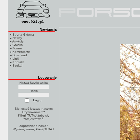
Nawigacja
Strona Główna
Newsy
Artykuły
Galeria
Forum
Komentarze
Download
Linki
Kontakt
Szukaj
Logowanie
Nazwa Użytkownika
Hasło
Nie jesteś jeszcze naszym
Użytkownikiem?
Kilknij TUTAJ
żeby się
zarejestrować.
Zapomniane hasło?
Wyślemy nowe, kliknij
TUTAJ
.