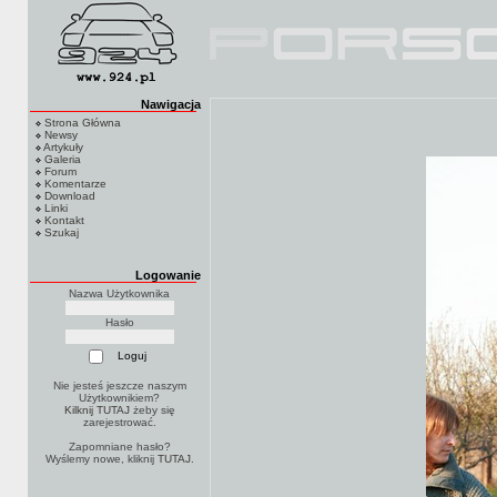
Nawigacja
Strona Główna
Newsy
Artykuły
Galeria
Forum
Komentarze
Download
Linki
Kontakt
Szukaj
Logowanie
Nazwa Użytkownika
Hasło
Nie jesteś jeszcze naszym
Użytkownikiem?
Kilknij TUTAJ
żeby się
zarejestrować.
Zapomniane hasło?
Wyślemy nowe, kliknij
TUTAJ
.